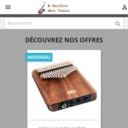



DÉCOUVREZ NOS OFFRES
NOUVEAU