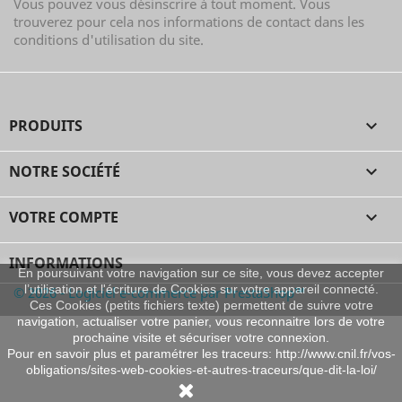
Vous pouvez vous désinscrire à tout moment. Vous
trouverez pour cela nos informations de contact dans les
conditions d'utilisation du site.
PRODUITS

NOTRE SOCIÉTÉ

VOTRE COMPTE

INFORMATIONS
En poursuivant votre navigation sur ce site, vous devez accepter
l’utilisation et l'écriture de Cookies sur votre appareil connecté.
© 2026 - Logiciel e-commerce par PrestaShop™
Ces Cookies (petits fichiers texte) permettent de suivre votre
navigation, actualiser votre panier, vous reconnaitre lors de votre
prochaine visite et sécuriser votre connexion.
Pour en savoir plus et paramétrer les traceurs: http://www.cnil.fr/vos-
obligations/sites-web-cookies-et-autres-traceurs/que-dit-la-loi/