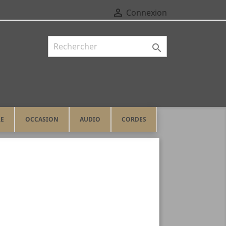

Connexion

RE
OCCASION
AUDIO
CORDES