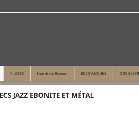
FLUTES
Hautbois Basson
BECS-ANCHES
ORCHEST
te et Métal
ECS JAZZ EBONITE ET MÉTAL