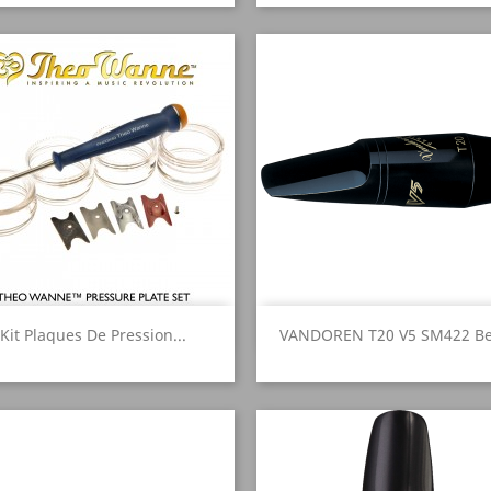
Aperçu rapide
Aperçu rapide


Kit Plaques De Pression...
VANDOREN T20 V5 SM422 Bec