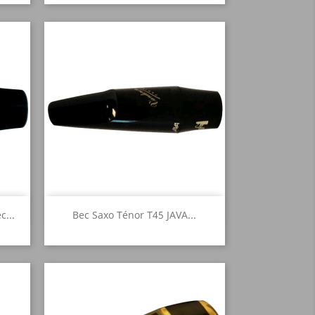
Aperçu rapide

...
Bec Saxo Ténor T45 JAVA...