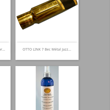
Aperçu rapide

...
OTTO LINK 7 Bec Métal Jazz...