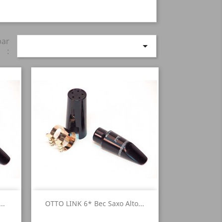
par

:
Aperçu rapide

..
OTTO LINK 6* Bec Saxo Alto...