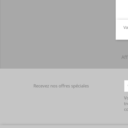
Va
Aff
Recevez nos offres spéciales
V
tr
co