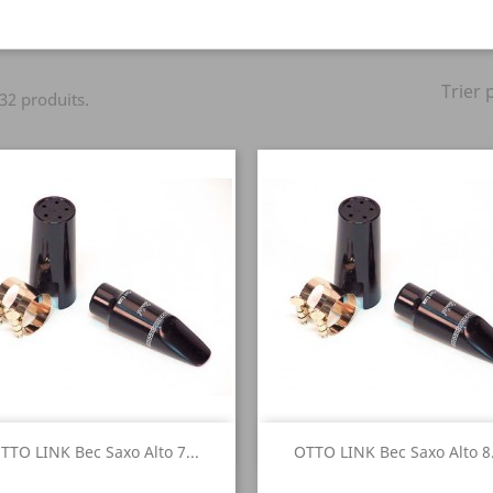
Trier 
 32 produits.
Aperçu rapide
Aperçu rapide


TTO LINK Bec Saxo Alto 7...
OTTO LINK Bec Saxo Alto 8.