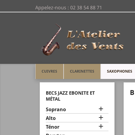
Appelez-nous :
02 38 54 88 71
CUIVRES
CLARINETTES
SAXOPHONES
Accueil
SAXOPHONES
BECS JAZZ Eboni
B
BECS JAZZ EBONITE ET
MÉTAL

Soprano

Alto

Ténor