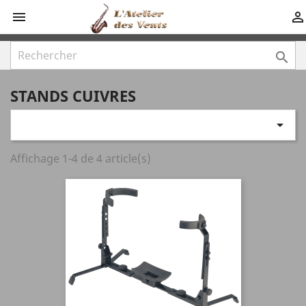



STANDS CUIVRES

Affichage 1-4 de 4 article(s)