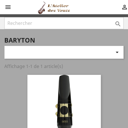



BARYTON

Affichage 1-1 de 1 article(s)