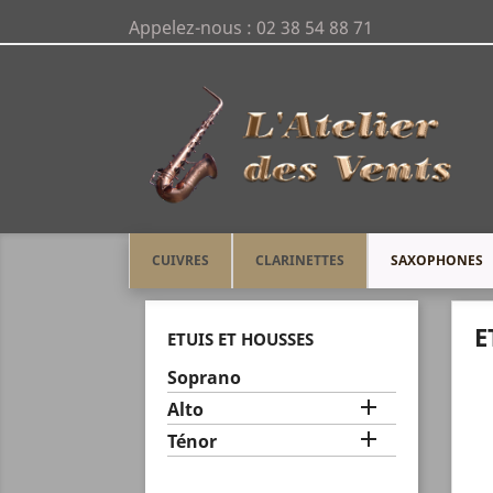
Appelez-nous :
02 38 54 88 71
CUIVRES
CLARINETTES
SAXOPHONES
Accueil
SAXOPHONES
ETUIS ET HOUS
E
ETUIS ET HOUSSES
Soprano

Alto

Ténor