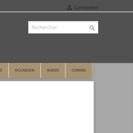

Connexion

RE
OCCASION
AUDIO
CORDES