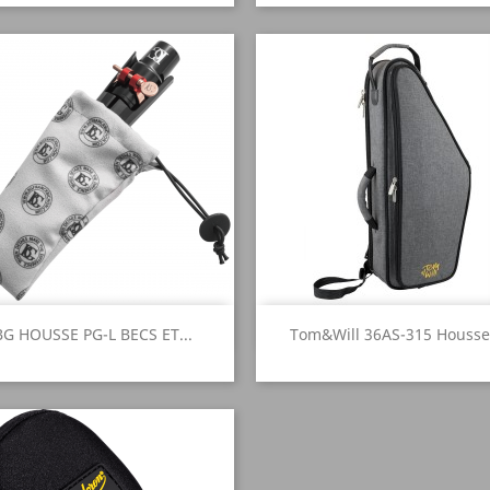
Aperçu rapide
Aperçu rapide


BG HOUSSE PG-L BECS ET...
Tom&Will 36AS-315 Housse.