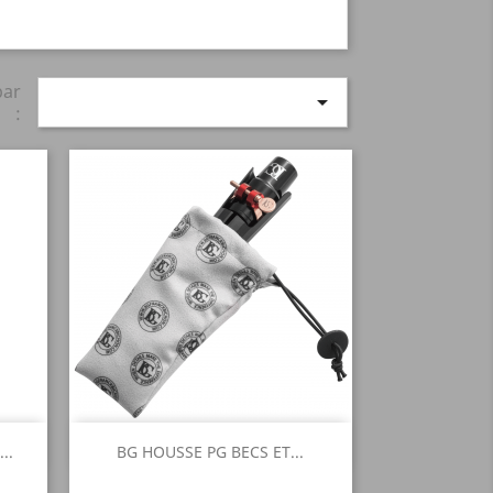
par

:
Aperçu rapide

..
BG HOUSSE PG BECS ET...