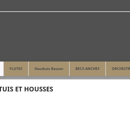
FLUTES
Hautbois Basson
BECS-ANCHES
ORCHEST
SES
TUIS ET HOUSSES