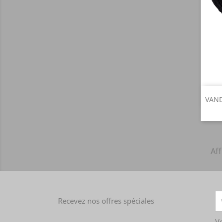
VAND
Aff
Recevez nos offres spéciales
V