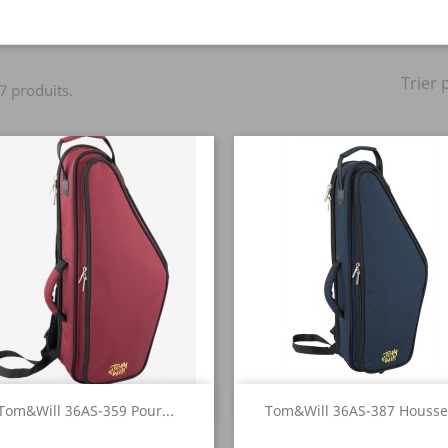
Trier 
 7 produits.
Aperçu rapide
Aperçu rapide


Tom&Will 36AS-359 Pour...
Tom&Will 36AS-387 Housse.