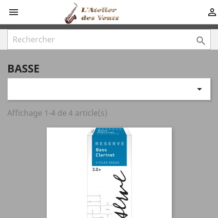



BASSE

Affichage 1-4 de 4 article(s)