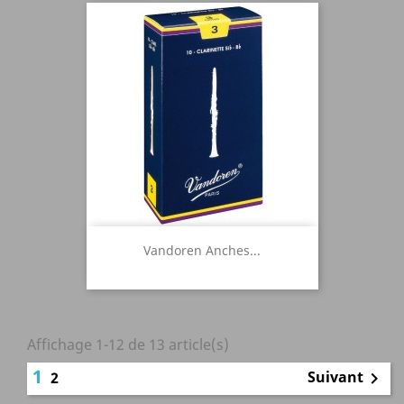
Vandoren Anches...
Affichage 1-12 de 13 article(s)
1
Suivant
2
