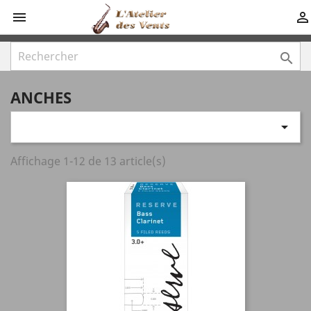



ANCHES

Affichage 1-12 de 13 article(s)