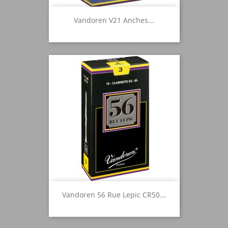
Vandoren V21 Anches...
Vandoren 56 Rue Lepic CR50...