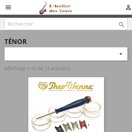



TÉNOR

Affichage 1-12 de 12 article(s)