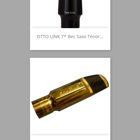
OTTO LINK 7* Bec Saxo Ténor...