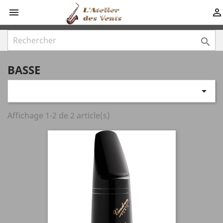



BASSE

Affichage 1-2 de 2 article(s)