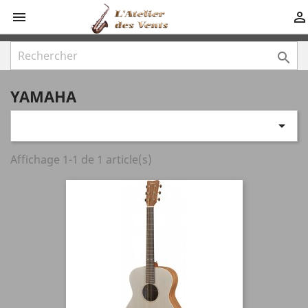



YAMAHA

Affichage 1-1 de 1 article(s)