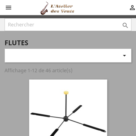



FLUTES

Affichage 1-12 de 46 article(s)