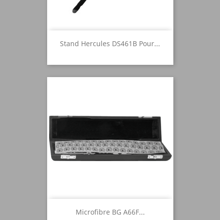
Stand Hercules DS461B Pour...
Microfibre BG A66F...