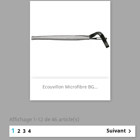
Ecouvillon Microfibre BG...
Affichage 1-12 de 46 article(s)
1
Suivant
2
3
4
