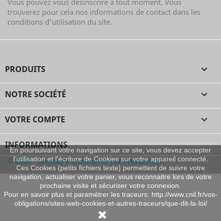
Vous pouvez vous désinscrire à tout moment. Vous
trouverez pour cela nos informations de contact dans les
conditions d'utilisation du site.
PRODUITS

NOTRE SOCIÉTÉ

VOTRE COMPTE

INFORMATIONS
En poursuivant votre navigation sur ce site, vous devez accepter
l’utilisation et l'écriture de Cookies sur votre appareil connecté.
© 2026 - Logiciel e-commerce par PrestaShop™
Ces Cookies (petits fichiers texte) permettent de suivre votre
navigation, actualiser votre panier, vous reconnaitre lors de votre
prochaine visite et sécuriser votre connexion.
Pour en savoir plus et paramétrer les traceurs: http://www.cnil.fr/vos-
obligations/sites-web-cookies-et-autres-traceurs/que-dit-la-loi/