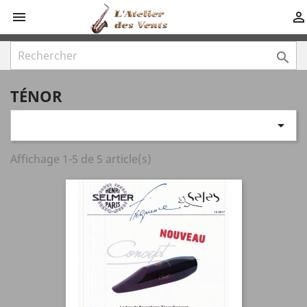



TÉNOR

Affichage 1-5 de 5 article(s)