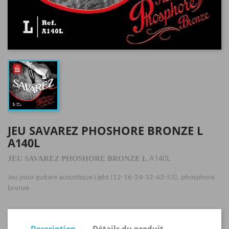
JEU SAVAREZ PHOSHORE BRONZE L
A140L
A140L
JEU SAVAREZ PHOSHORE BRONZE L
Jeu pour guitare acoustique Light (12-16-24-32-42-53), phosphore
bronze
Description
Détails du produit