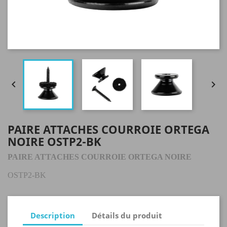


PAIRE ATTACHES COURROIE ORTEGA
NOIRE OSTP2-BK
PAIRE ATTACHES COURROIE ORTEGA NOIRE
OSTP2-BK
Description
Détails du produit