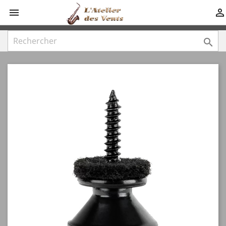


