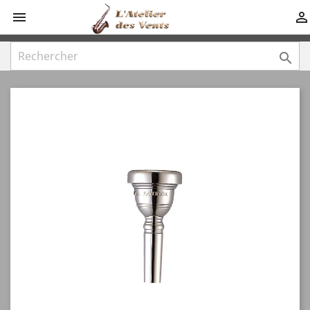


