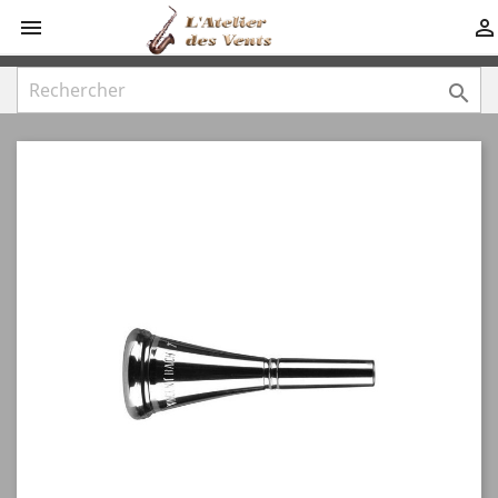


