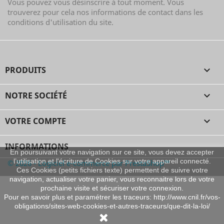
Vous pouvez vous désinscrire à tout moment. Vous
trouverez pour cela nos informations de contact dans les
conditions d'utilisation du site.
PRODUITS

NOTRE SOCIÉTÉ

VOTRE COMPTE

INFORMATIONS
En poursuivant votre navigation sur ce site, vous devez accepter
l’utilisation et l'écriture de Cookies sur votre appareil connecté.
© 2026 - Logiciel e-commerce par PrestaShop™
Ces Cookies (petits fichiers texte) permettent de suivre votre
navigation, actualiser votre panier, vous reconnaitre lors de votre
prochaine visite et sécuriser votre connexion.
Pour en savoir plus et paramétrer les traceurs: http://www.cnil.fr/vos-
obligations/sites-web-cookies-et-autres-traceurs/que-dit-la-loi/