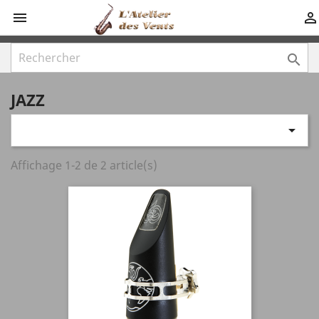



JAZZ

Affichage 1-2 de 2 article(s)