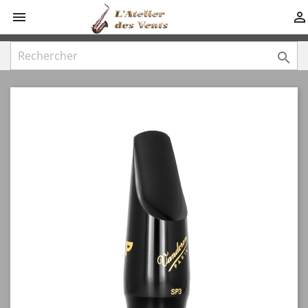


