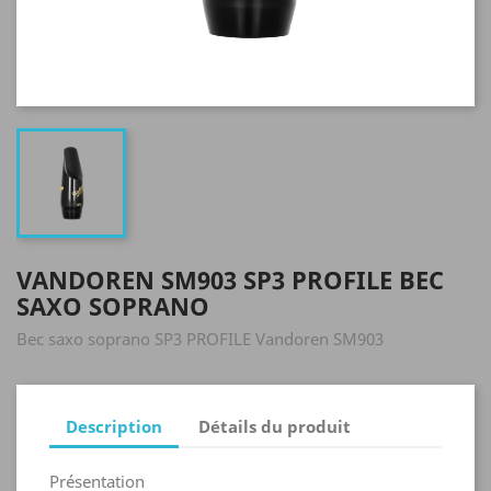
VANDOREN SM903 SP3 PROFILE BEC
SAXO SOPRANO
Bec saxo soprano SP3 PROFILE Vandoren SM903
Description
Détails du produit
Présentation