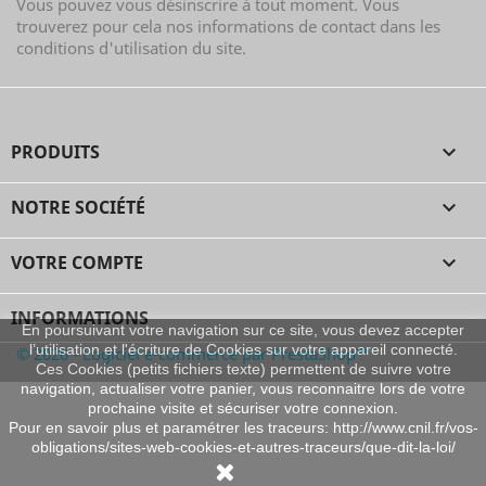
Vous pouvez vous désinscrire à tout moment. Vous
trouverez pour cela nos informations de contact dans les
conditions d'utilisation du site.
PRODUITS

NOTRE SOCIÉTÉ

VOTRE COMPTE

INFORMATIONS
En poursuivant votre navigation sur ce site, vous devez accepter
l’utilisation et l'écriture de Cookies sur votre appareil connecté.
© 2026 - Logiciel e-commerce par PrestaShop™
Ces Cookies (petits fichiers texte) permettent de suivre votre
navigation, actualiser votre panier, vous reconnaitre lors de votre
prochaine visite et sécuriser votre connexion.
Pour en savoir plus et paramétrer les traceurs: http://www.cnil.fr/vos-
obligations/sites-web-cookies-et-autres-traceurs/que-dit-la-loi/