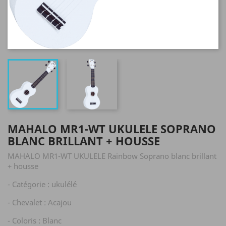
MAHALO MR1-WT UKULELE SOPRANO
BLANC BRILLANT + HOUSSE
MAHALO MR1-WT UKULELE Rainbow Soprano blanc brillant
+ housse
- Catégorie : ukulélé
- Chevalet : Acajou
- Coloris : Blanc