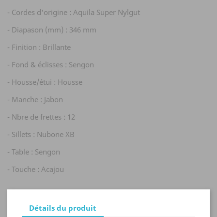
- Cordes d'origine : Aquila Super Nylgut
- Diapason (mm) : 346 mm
- Finition : Brillante
- Fond & éclisses : Sengon
- Housse/étui : Housse
- Manche : Jabon
- Nbre de frettes : 12
- Sillets : Nubone XB
- Table : Sengon
- Touche : Acajou
Détails du produit