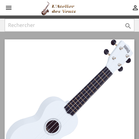


