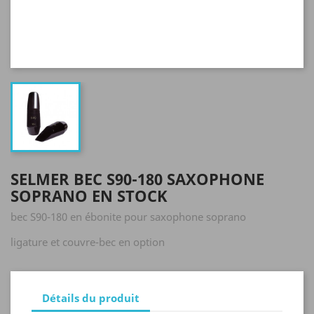
SELMER BEC S90-180 SAXOPHONE
SOPRANO EN STOCK
bec S90-180 en ébonite pour saxophone soprano
ligature et couvre-bec en option
Détails du produit