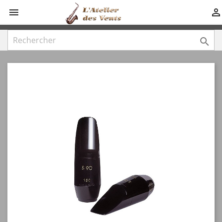


