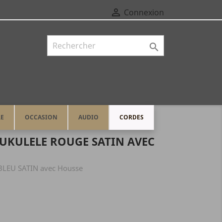

Connexion

RE
OCCASION
AUDIO
CORDES
UKULELE ROUGE SATIN AVEC
EU SATIN avec Housse