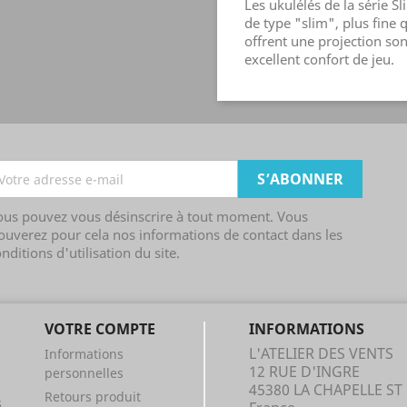
Les ukulélés de la série 
de type "slim", plus fine
offrent une projection so
excellent confort de jeu.
ous pouvez vous désinscrire à tout moment. Vous
ouverez pour cela nos informations de contact dans les
nditions d'utilisation du site.
VOTRE COMPTE
INFORMATIONS
L'ATELIER DES VENTS
Informations
12 RUE D'INGRE
personnelles
45380 LA CHAPELLE S
Retours produit
s