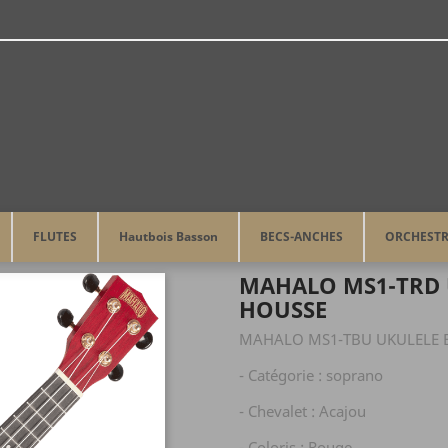
FLUTES
Hautbois Basson
BECS-ANCHES
ORCHEST
 MS1-TRD UKULELE ROUGE SATIN avec Housse
MAHALO MS1-TRD 
HOUSSE
MAHALO MS1-TBU UKULELE BL
- Catégorie : soprano
- Chevalet : Acajou
- Coloris : Rouge