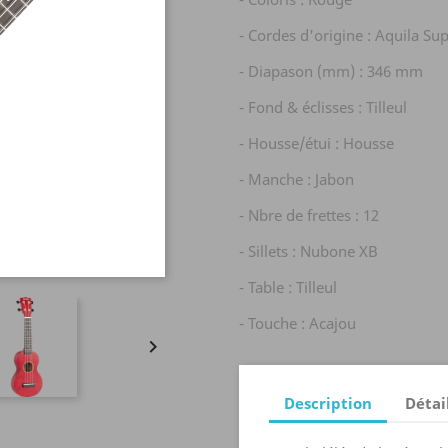
- Cordes d'origine : Aquila Su
- Diapason (mm) : 346 mm
- Fond & éclisses : Tilleul
- Housse/étui : Housse
- Manche : Jabon
- Nbre de frettes : 12
- Sillets : Nubone XB
- Table : Tilleul
- Touche : Acajou

Description
Détai