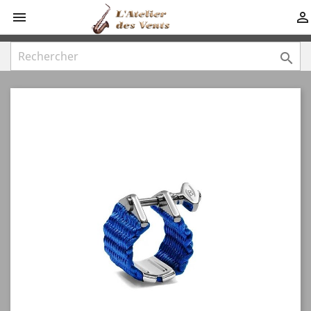


