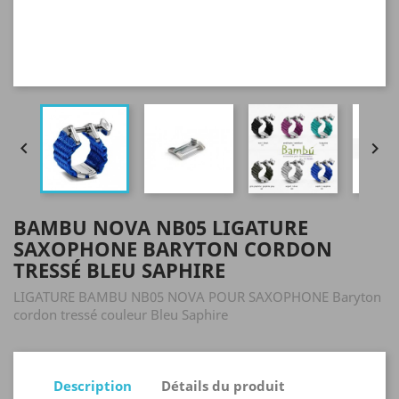


BAMBU NOVA NB05 LIGATURE
SAXOPHONE BARYTON CORDON
TRESSÉ BLEU SAPHIRE
LIGATURE BAMBU NB05 NOVA POUR SAXOPHONE Baryton
cordon tressé couleur Bleu Saphire
Description
Détails du produit