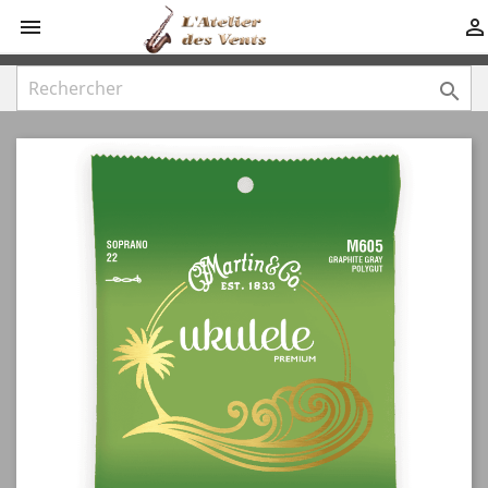


