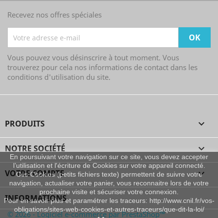
Recevez nos offres spéciales
Vous pouvez vous désinscrire à tout moment. Vous
trouverez pour cela nos informations de contact dans les
conditions d'utilisation du site.
PRODUITS

NOTRE SOCIÉTÉ

En poursuivant votre navigation sur ce site, vous devez accepter
l’utilisation et l'écriture de Cookies sur votre appareil connecté.
VOTRE COMPTE

Ces Cookies (petits fichiers texte) permettent de suivre votre
navigation, actualiser votre panier, vous reconnaitre lors de votre
prochaine visite et sécuriser votre connexion.
INFORMATIONS
Pour en savoir plus et paramétrer les traceurs: http://www.cnil.fr/vos-
obligations/sites-web-cookies-et-autres-traceurs/que-dit-la-loi/
© 2026 - Logiciel e-commerce par PrestaShop™